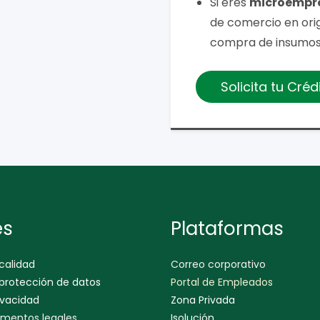
Si eres
microempr
de comercio en origi
compra de insumos 
Solicita tu Cré
es
Plataformas
 calidad
Correo corporativo
 protección de datos
Portal de Empleados
ivacidad
Zona Privada
mentos legales
Isolución