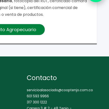
esario
, fotocopia del RUT, certificado cámara
nal (si tiene), certificación comercial de
o venta de productos.
dito Agropecuario
Contacto
servicioalasociado@cooptenjo.com.co
601 593 9966
317 300 1222
Carrera 3 # 2 - 48 Tenjo -