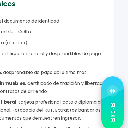
sicos
del documento de identidad
itud de crédito
a (si aplica)
 c
ertificación laboral y desprendibles de pago
o
, d
esprendible de pago del último mes
 inmuebles,
c
ertificado de tradición y libertad
contratos de arriendo.
 liberal
, tarjeta profesional, acta o diploma de
Bre-B
nal. Fotocopia del RUT. Extractos bancarios,
ocumentos que demuestren ingresos.