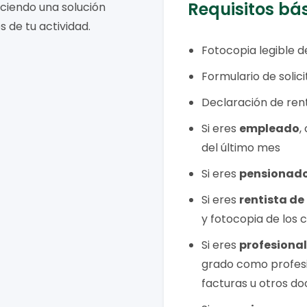
Requisitos bá
eciendo una solución
s de tu actividad.
Fotocopia legible 
Formulario de solic
Declaración de rent
Si eres
empleado
,
del último mes
Si eres
pensionad
Si eres
rentista de
y fotocopia de los 
Si eres
profesional
grado como profesio
facturas u otros d