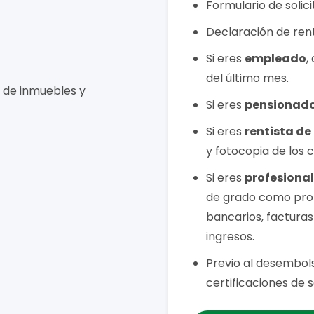
Formulario de solic
Declaración de rent
Si eres
empleado
,
del último mes.
 de inmuebles y
Si eres
pensionad
Si eres
rentista de
y fotocopia de los 
Si eres
profesional 
de grado como prof
bancarios, factura
ingresos.
Previo al desembols
certificaciones de 