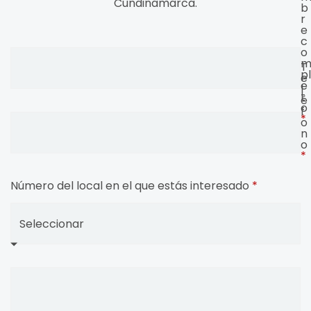
Cundinamarca.
b
r
e
c
o
T
pl
e
e
l
t
é
o
f
*
o
n
o
*
Número del local en el que estás interesado
*